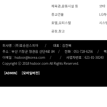
체육관,운동시설 등
샷타
종교건물
LG
호텔,오피스텔
시스
공장,창고
회사명 : (주)호승윈스피아
/
대표 : 김찬복
주소 : 부산 기장군 정관읍 산단4로 84
/
전화 : 051-728-6256
/
팩스
이메일 : hsdoor@korea.com
/
/
사업자번호 : 621-81-38243
Copyright ⓒ 2018 hsdoor.com
All Rights Reserved.
[ADMIN]
[모바일버전]