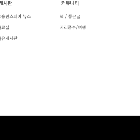
게시판
커뮤니티
호승원스피아 뉴스
책 / 좋은글
자료실
지리풍수/여행
자유게시판