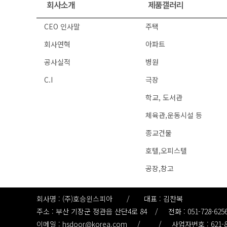
회사소개
제품갤러리
CEO 인사말
주택
회사연혁
아파트
공사실적
병원
C.I
극장
학교, 도서관
체육관,운동시설 등
종교건물
호텔,오피스텔
공장,창고
회사명 : (주)호승윈스피아
/
대표 : 김찬복
주소 : 부산 기장군 정관읍 산단4로 84
/
전화 : 051-728-625
이메일 : hsdoor@korea.com
/
/
사업자번호 : 621-8