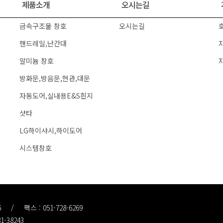
제품소개
오시는길
금속구조물 창호
오시는길
핸드레일,난간대
알미늄 창호
방화문,방음문,현관,대문
자동도어,실내용E&S흰지
샷타
LG하이샤시,하이도어
시스템창호
6
/
팩스 : 051-728-6269
1-38243