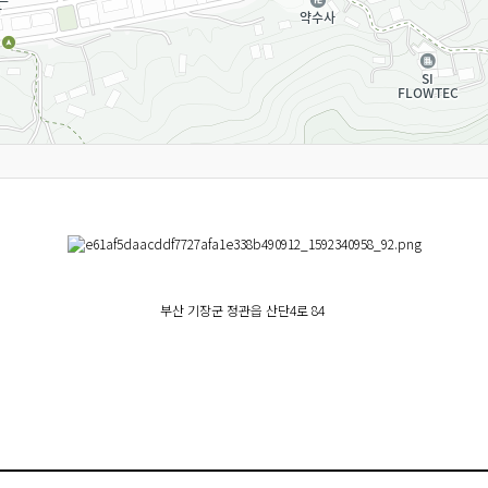
부산 기장군 정관읍 산단4로 84