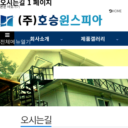
오시는길 1 페이지
본문 바로가기
HOME
회사소개
제품갤러리
전체메뉴열기
하위분류
오시는길