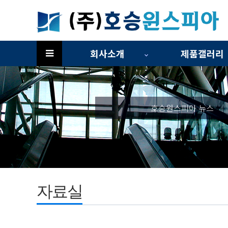
회사소개
제품갤러리
하위분류
하위분류
호승원스피아 뉴스
자료실