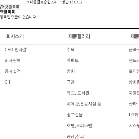
다음글
호승윈스피아 명판
13.03.17
댓글목록
댓글목록
등록된 댓글이 없습니다.
회사소개
제품갤러리
제품
CEO 인사말
주택
금속
회사연혁
아파트
핸드
공사실적
병원
알미
C.I
극장
방화문
학교, 도서관
자동
체육관,운동시설 등
샷타
종교건물
LG
호텔,오피스텔
시스
공장,창고