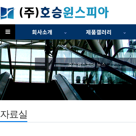
회사소개
제품갤러리
하위분류
호승원스피아 뉴스
자료실