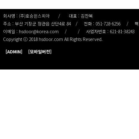
회사명 : (주)호승윈스피아
/
대표 : 김찬복
주소 : 부산 기장군 정관읍 산단4로 84
/
전화 : 051-728-6256
/
팩스
이메일 : hsdoor@korea.com
/
/
사업자번호 : 621-81-38243
Copyright ⓒ 2018 hsdoor.com
All Rights Reserved.
[ADMIN]
[모바일버전]